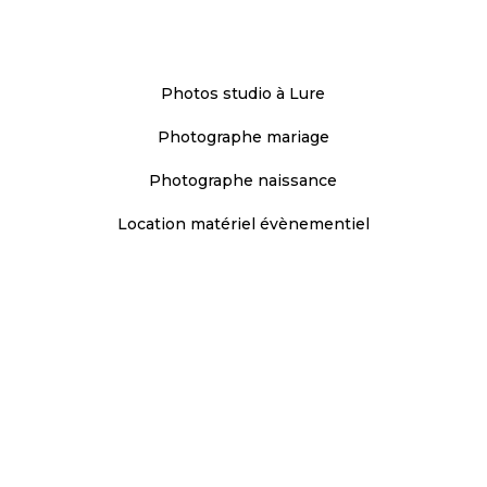
NOS SERVICES
Photos studio à Lure
Photographe mariage
Photographe naissance
Location matériel évènementiel
CONTACT
+33
7 71 89 04 09
37 avenue de la république
70200 Lure
contact@fredart-studio.com